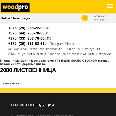
КОРЗИНА
/
Войти
Регистрация
пока пуста
+375 (29)
255-22-90
МТС
+375 (44)
703-70-03
А1
+375 (33)
353-76-00
МТС
+375 (29)
316-62-61
А1 (Telegram, Viber)
Мы ждём ваших звонков. Работаем с 10:00 до 18:00 по будням
г. Минск, ул. Неманская, д. 3 (левое крыло, заезд с ул. Каменногорская)
Главная
»
Магазин
»
Цветовая гамма ТВЕРДОЕ МАСЛО С ВОСКОМ (стены,
потолки). Стандартные цвета.
ВЫ
2080 ЛИСТВЕННИЦА
ЗДЕСЬ
Товаров нет.
КАТАЛОГ ECO ПРОДУКЦИИ
Натуральные краски для дерева