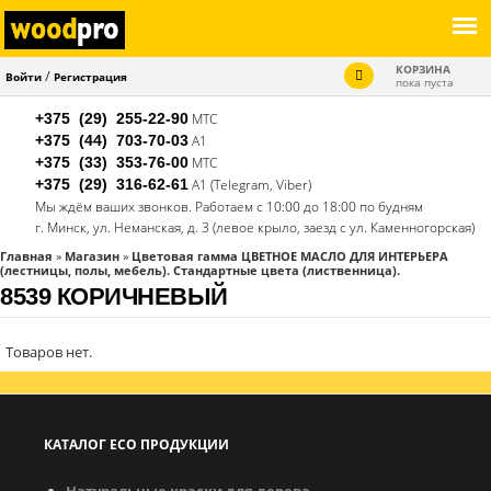
КОРЗИНА
/
Войти
Регистрация
пока пуста
+375 (29)
255-22-90
МТС
+375 (44)
703-70-03
А1
+375 (33)
353-76-00
МТС
+375 (29)
316-62-61
А1 (Telegram, Viber)
Мы ждём ваших звонков. Работаем с 10:00 до 18:00 по будням
г. Минск, ул. Неманская, д. 3 (левое крыло, заезд с ул. Каменногорская)
Главная
»
Магазин
»
Цветовая гамма ЦВЕТНОЕ МАСЛО ДЛЯ ИНТЕРЬЕРА
(лестницы, полы, мебель). Стандартные цвета (лиственница).
ВЫ
8539 КОРИЧНЕВЫЙ
ЗДЕСЬ
Товаров нет.
КАТАЛОГ ECO ПРОДУКЦИИ
Натуральные краски для дерева