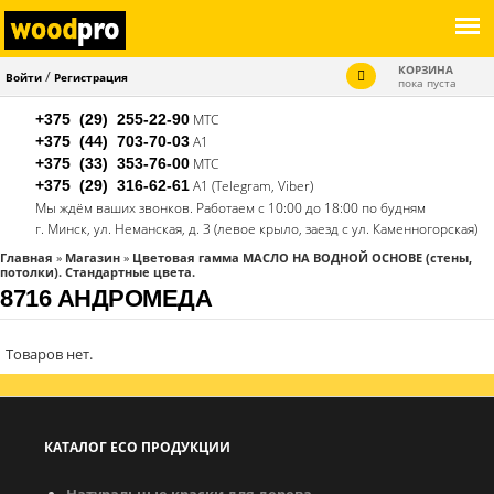
КОРЗИНА
/
Войти
Регистрация
пока пуста
+375 (29)
255-22-90
МТС
+375 (44)
703-70-03
А1
+375 (33)
353-76-00
МТС
+375 (29)
316-62-61
А1 (Telegram, Viber)
Мы ждём ваших звонков. Работаем с 10:00 до 18:00 по будням
г. Минск, ул. Неманская, д. 3 (левое крыло, заезд с ул. Каменногорская)
Главная
»
Магазин
»
Цветовая гамма МАСЛО НА ВОДНОЙ ОСНОВЕ (стены,
потолки). Стандартные цвета.
ВЫ
8716 АНДРОМЕДА
ЗДЕСЬ
Товаров нет.
КАТАЛОГ ECO ПРОДУКЦИИ
Натуральные краски для дерева