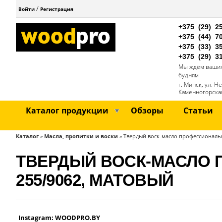
/
Войти
Регистрация
+375 (29)
2
+375 (44)
7
+375 (33)
3
+375 (29)
3
Мы ждём ваших 
будням
г. Минск, ул. Н
Каменногорска
Каталог продукции
Обзоры
Статьи
Каталог
»
Масла, пропитки и воски
»
Твердый воск-масло профессиональн
ВЫ
ЗДЕСЬ
ТВЕРДЫЙ ВОСК-МАСЛО 
255/9062, МАТОВЫЙ
Instagram: WOODPRO.BY