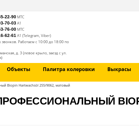
55-22-90
МТС
03-70-03
А1
53-76-00
МТС
16-62-61
А1 (Telegram, Viber)
звонков. Работаем с 10:00 до 18:00 по
еманская, д. 3 (левое крыло, заезд с ул.
я)
Объекты
Палитра колеровки
Выкрасы
ый Biopin Hartwachsöl 255/9062, матовый
ПРОФЕССИОНАЛЬНЫЙ BIO